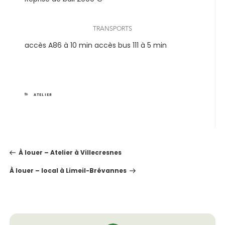
TRANSPORTS
accès A86 à 10 min accès bus 111 à 5 min
CATEGORIES
ATELIER
NAVIGATION
À louer – Atelier à Villecresnes
DE
L’ARTICLE
À louer – local à Limeil-Brévannes