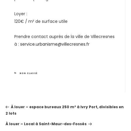
Loyer :
120€ / m² de surface utile
Prendre contact auprès de la ville de Villecresnes
à :
service.urbanisme@villecresnes.fr
CATEGORIES
NON CLASSÉ
NAVIGATION
À louer – espace bureaux 250 m² à Ivry Port, divisibles en
DE
2 lots
L’ARTICLE
À louer – Local à Saint-Maur-des-Fossés