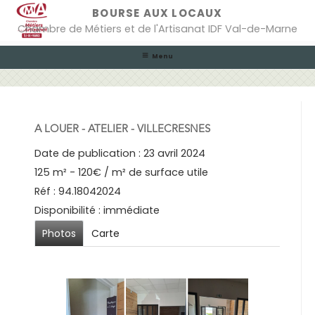
Skip
BOURSE AUX LOCAUX
to
Chambre de Métiers et de l'Artisanat IDF Val-de-Marne
content
Menu
A LOUER - ATELIER - VILLECRESNES
Date de publication : 23 avril 2024
125 m² - 120€ / m² de surface utile
Réf : 94.18042024
Disponibilité : immédiate
Photos
Carte