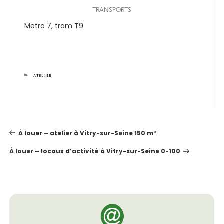
TRANSPORTS
Metro 7, tram T9
CATEGORIES
ATELIER
NAVIGATION
À louer – atelier à Vitry-sur-Seine 150 m²
DE
L’ARTICLE
À louer – locaux d’activité à Vitry-sur-Seine 0-100