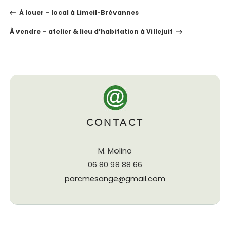
NAVIGATION
À louer – local à Limeil-Brévannes
DE
L’ARTICLE
À vendre – atelier & lieu d’habitation à Villejuif
CONTACT
M. Molino
06 80 98 88 66
parcmesange@gmail.com