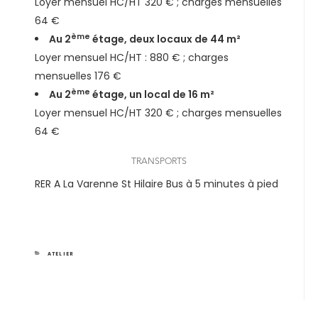
Loyer mensuel HC/HT 320 € ; charges mensuelles
64 €
ème
Au 2
étage, deux locaux de 44 m²
Loyer mensuel HC/HT : 880 € ; charges
mensuelles 176 €
ème
Au 2
étage, un local de 16 m²
Loyer mensuel HC/HT 320 € ; charges mensuelles
64 €
TRANSPORTS
RER A La Varenne St Hilaire Bus à 5 minutes à pied
CATEGORIES
ATELIER